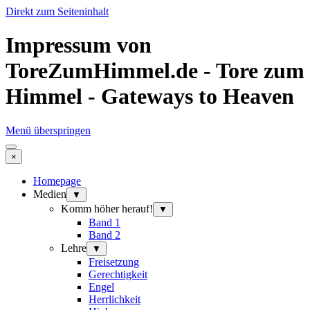
Direkt zum Seiteninhalt
Impressum von
ToreZumHimmel.de - Tore zum
Himmel - Gateways to Heaven
Menü überspringen
×
Homepage
Medien
▼
Komm höher herauf!
▼
Band 1
Band 2
Lehre
▼
Freisetzung
Gerechtigkeit
Engel
Herrlichkeit