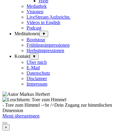
Hiob
Mediathek
Visionen
LiveStream Aufzeichn.
Videos in English
Podcast
Meditationen
▼
Bootstour
Frühlingsimpressionen
Herbstimpressionen
Kontakt
▼
Über mich
E-Mail
Datenschutz
Disclaimer
Impressum
- Tore zum Himmel -<br />Dein Zugang zur himmlischen
Dimension
Menü überspringen
×