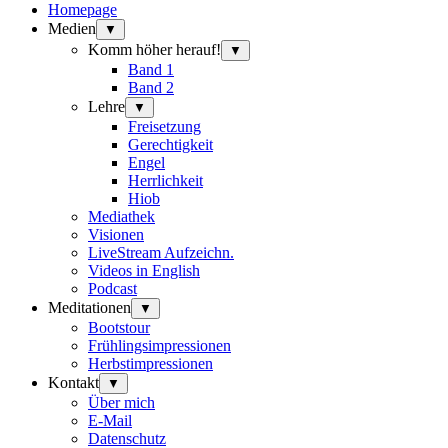
Homepage
Medien
▼
Komm höher herauf!
▼
Band 1
Band 2
Lehre
▼
Freisetzung
Gerechtigkeit
Engel
Herrlichkeit
Hiob
Mediathek
Visionen
LiveStream Aufzeichn.
Videos in English
Podcast
Meditationen
▼
Bootstour
Frühlingsimpressionen
Herbstimpressionen
Kontakt
▼
Über mich
E-Mail
Datenschutz