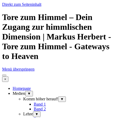
Direkt zum Seiteninhalt
Tore zum Himmel – Dein
Zugang zur himmlischen
Dimension | Markus Herbert -
Tore zum Himmel - Gateways
to Heaven
Menü überspringen
×
Homepage
Medien
▼
Komm höher herauf!
▼
Band 1
Band 2
Lehre
▼