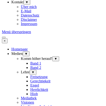
Kontakt
▼
Über mich
E-Mail
Datenschutz
Disclaimer
Impressum
Menü überspringen
×
Homepage
Medien
▼
Komm höher herauf!
▼
Band 1
Band 2
Lehre
▼
Freisetzung
Gerechtigkeit
Engel
Herrlichkeit
Hiob
Mediathek
Visionen