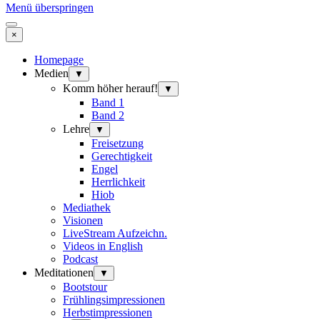
Menü überspringen
×
Homepage
Medien
▼
Komm höher herauf!
▼
Band 1
Band 2
Lehre
▼
Freisetzung
Gerechtigkeit
Engel
Herrlichkeit
Hiob
Mediathek
Visionen
LiveStream Aufzeichn.
Videos in English
Podcast
Meditationen
▼
Bootstour
Frühlingsimpressionen
Herbstimpressionen