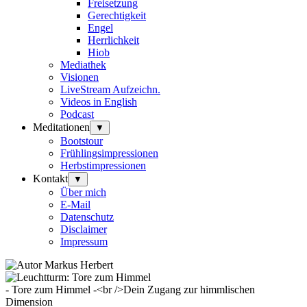
Freisetzung
Gerechtigkeit
Engel
Herrlichkeit
Hiob
Mediathek
Visionen
LiveStream Aufzeichn.
Videos in English
Podcast
Meditationen
▼
Bootstour
Frühlingsimpressionen
Herbstimpressionen
Kontakt
▼
Über mich
E-Mail
Datenschutz
Disclaimer
Impressum
- Tore zum Himmel -<br />Dein Zugang zur himmlischen
Dimension