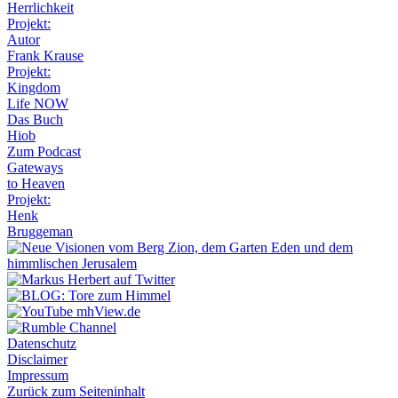
Herrlichkeit
Projekt:
Autor
Frank Krause
Projekt:
Kingdom
Life NOW
Das Buch
Hiob
Zum Podcast
Gateways
to Heaven
Projekt:
Henk
Bruggeman
Datenschutz
Disclaimer
Impressum
Zurück zum Seiteninhalt