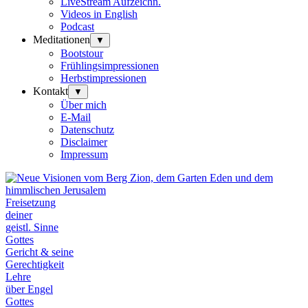
LiveStream Aufzeichn.
Videos in English
Podcast
Meditationen
▼
Bootstour
Frühlingsimpressionen
Herbstimpressionen
Kontakt
▼
Über mich
E-Mail
Datenschutz
Disclaimer
Impressum
Freisetzung
deiner
geistl. Sinne
Gottes
Gericht & seine
Gerechtigkeit
Lehre
über Engel
Gottes