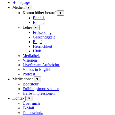
Homepage
Medien
▼
Komm höher herauf!
▼
Band 1
Band 2
Lehre
▼
Freisetzung
Gerechtigkeit
Engel
Herrlichkeit
Hiob
Mediathek
Visionen
LiveStream Aufzeichn.
Videos in English
Podcast
Meditationen
▼
Bootstour
Frühlingsimpressionen
Herbstimpressionen
Kontakt
▼
Über mich
E-Mail
Datenschutz