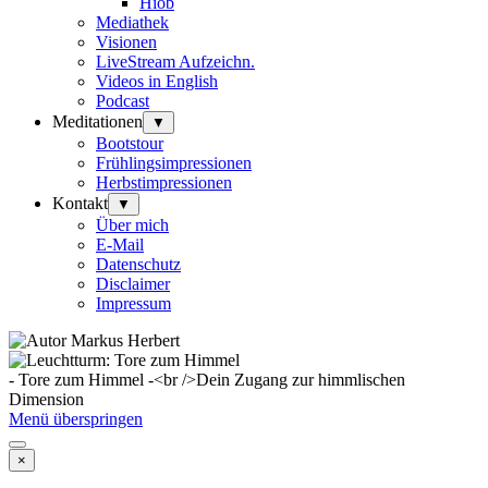
Hiob
Mediathek
Visionen
LiveStream Aufzeichn.
Videos in English
Podcast
Meditationen
▼
Bootstour
Frühlingsimpressionen
Herbstimpressionen
Kontakt
▼
Über mich
E-Mail
Datenschutz
Disclaimer
Impressum
- Tore zum Himmel -<br />Dein Zugang zur himmlischen
Dimension
Menü überspringen
×