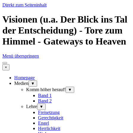
Direkt zum Seiteninhalt
Visionen (u.a. Der Blick ins Tal
der Entscheidung) - Tore zum
Himmel - Gateways to Heaven
Menü überspringen
×
Homepage
Medien
▼
Komm höher herauf!
▼
Band 1
Band 2
Lehre
▼
Freisetzung
Gerechtigkeit
Engel
Herrlichkeit