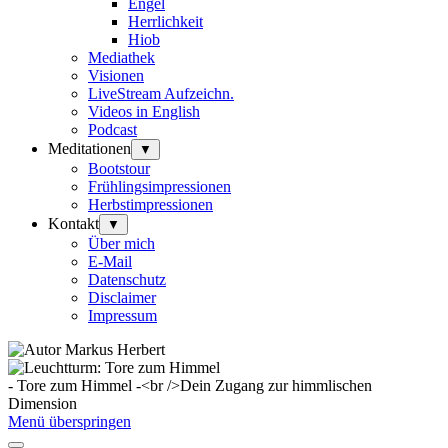
Engel
Herrlichkeit
Hiob
Mediathek
Visionen
LiveStream Aufzeichn.
Videos in English
Podcast
Meditationen
▼
Bootstour
Frühlingsimpressionen
Herbstimpressionen
Kontakt
▼
Über mich
E-Mail
Datenschutz
Disclaimer
Impressum
- Tore zum Himmel -<br />Dein Zugang zur himmlischen
Dimension
Menü überspringen