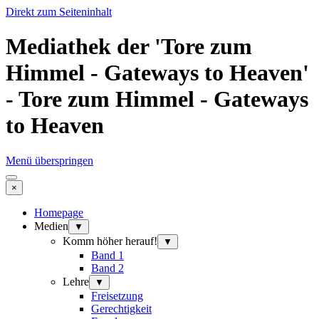
Direkt zum Seiteninhalt
Mediathek der 'Tore zum
Himmel - Gateways to Heaven'
- Tore zum Himmel - Gateways
to Heaven
Menü überspringen
×
Homepage
Medien
▼
Komm höher herauf!
▼
Band 1
Band 2
Lehre
▼
Freisetzung
Gerechtigkeit