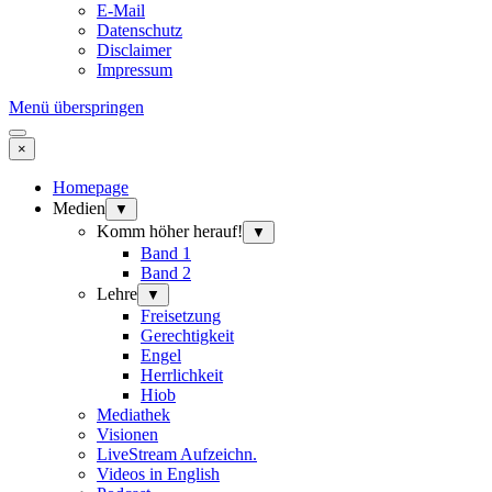
E-Mail
Datenschutz
Disclaimer
Impressum
Menü überspringen
×
Homepage
Medien
▼
Komm höher herauf!
▼
Band 1
Band 2
Lehre
▼
Freisetzung
Gerechtigkeit
Engel
Herrlichkeit
Hiob
Mediathek
Visionen
LiveStream Aufzeichn.
Videos in English