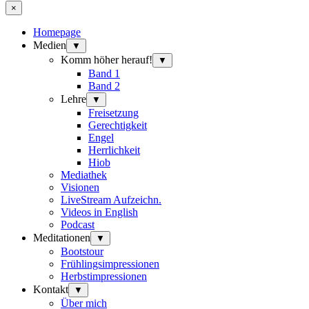
×
Homepage
Medien
▼
Komm höher herauf!
▼
Band 1
Band 2
Lehre
▼
Freisetzung
Gerechtigkeit
Engel
Herrlichkeit
Hiob
Mediathek
Visionen
LiveStream Aufzeichn.
Videos in English
Podcast
Meditationen
▼
Bootstour
Frühlingsimpressionen
Herbstimpressionen
Kontakt
▼
Über mich